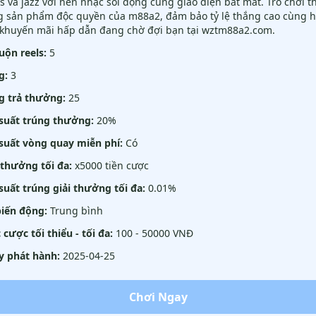
s và jazz với nền nhạc sôi động cùng giao diện bắt mắt. Trò chơi t
 sản phẩm độc quyền của m88a2, đảm bảo tỷ lệ thắng cao cùng 
 khuyến mãi hấp dẫn đang chờ đợi bạn tại wztm88a2.com.
uộn reels:
5
g:
3
g trả thưởng:
25
suất trúng thưởng:
20%
suất vòng quay miễn phí:
Có
 thưởng tối đa:
x5000 tiền cược
suất trúng giải thưởng tối đa:
0.01%
iến động:
Trung bình
cược tối thiểu - tối đa:
100 - 50000 VNĐ
y phát hành:
2025-04-25
Chơi Ngay