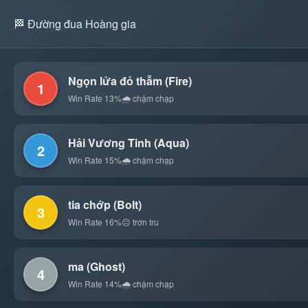
🏁 Đường đua Hoàng gia
Ngọn lửa đỏ thẫm (Fire)
1
Win Rate 13%
🌧️ chậm chạp
Hải Vương Tinh (Aqua)
2
Win Rate 15%
🌧️ chậm chạp
tia chớp (Bolt)
3
Win Rate 16%
😐 trơn tru
ma (Ghost)
4
Win Rate 14%
🌧️ chậm chạp