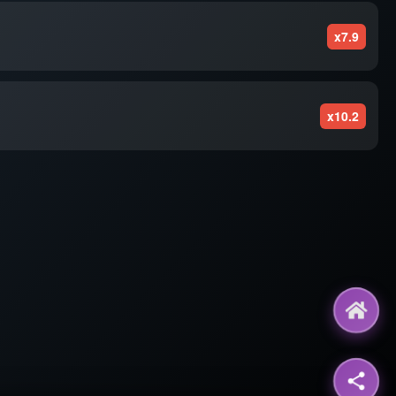
x7.9
x10.2