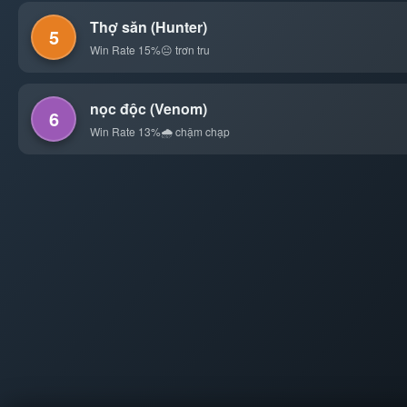
Thợ săn (Hunter)
5
Win Rate 15%
😐 trơn tru
nọc độc (Venom)
6
Win Rate 13%
🌧️ chậm chạp