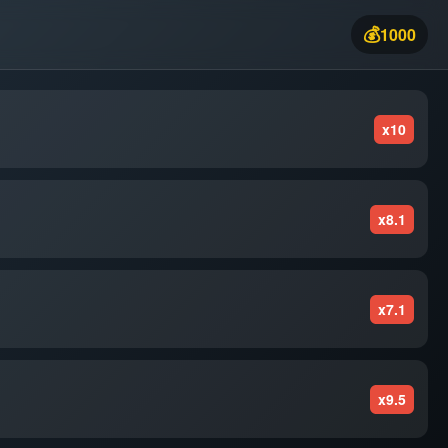
💰
1000
x10
x8.1
x7.1
x9.5