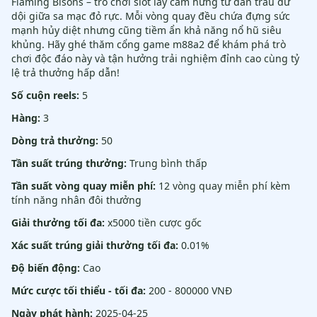
Flaming Bisons – trò chơi slot lấy cảm hứng từ đàn trâu dữ
dội giữa sa mạc đỏ rực. Mỗi vòng quay đều chứa đựng sức
mạnh hủy diệt nhưng cũng tiềm ẩn khả năng nổ hũ siêu
khủng. Hãy ghé thăm cổng game m88a2 để khám phá trò
chơi độc đáo này và tận hưởng trải nghiệm đỉnh cao cùng tỷ
lệ trả thưởng hấp dẫn!
Số cuộn reels:
5
Hàng:
3
Dòng trả thưởng:
50
Tần suất trúng thưởng:
Trung bình thấp
Tần suất vòng quay miễn phí:
12 vòng quay miễn phí kèm
tính năng nhân đôi thưởng
Giải thưởng tối đa:
x5000 tiền cược gốc
Xác suất trúng giải thưởng tối đa:
0.01%
Độ biến động:
Cao
Mức cược tối thiểu - tối đa:
200 - 800000 VNĐ
Ngày phát hành:
2025-04-25